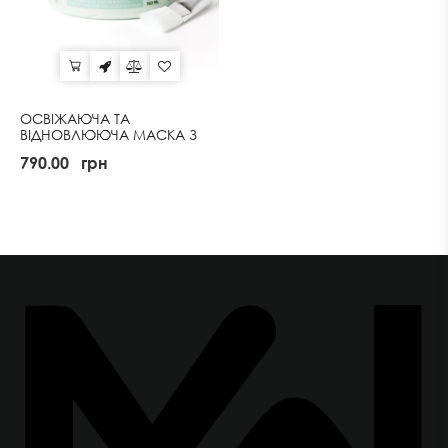
ОСВІЖАЮЧА ТА
ВІДНОВЛЮЮЧА МАСКА З
ЕКСТРАКТОМ ЗЕЛЕНОГО
790.00
грн
ЧАЮ