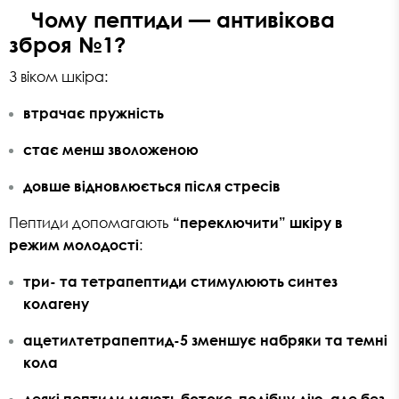
Чому пептиди — антивікова
зброя №1?
З віком шкіра:
втрачає пружність
стає менш зволоженою
довше відновлюється після стресів
Пептиди допомагають
“переключити” шкіру в
режим молодості
:
три- та тетрапептиди
стимулюють синтез
колагену
ацетилтетрапептид-5
зменшує набряки та темні
кола