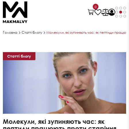
0
Головна
Статті блогу
Молекули, які зупиняють час: як пептиди працюю
Статті блогу
Молекули, які зупиняють час: як
пептиди працюють проти старіння