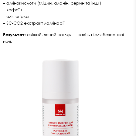
– амінокислоти (гліцин, аланін, серин та інші)
– кофеїн
– олія огірка
– SC-CO2 екстракт ламінарії
Результат:
свіжий, ясний погляд — навіть після безсонної
ночі.