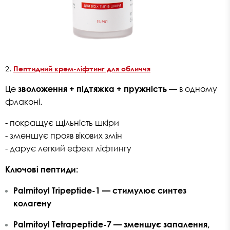
2.
Пептидний крем-ліфтинг для обличчя
Це
зволоження + підтяжка + пружність
— в одному
флаконі.
- покращує щільність шкіри
- зменшує прояв вікових змін
- дарує легкий ефект ліфтингу
Ключові пептиди:
Palmitoyl Tripeptide-1
— стимулює синтез
колагену
Palmitoyl Tetrapeptide-7
— зменшує запалення,