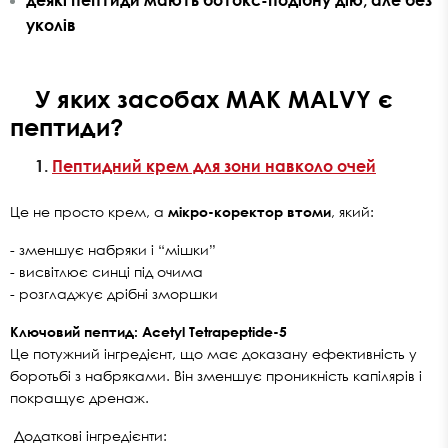
деякі пептиди мають
ботокс-подібну дію
, але без
уколів
У яких засобах MAK MALVY є
пептиди?
1.
Пептидний крем для зони навколо очей
Це не просто крем, а
мікро-коректор втоми
, який:
- зменшує набряки і “мішки”
- висвітлює синці під очима
- розгладжує дрібні зморшки
Ключовий пептид: Acetyl Tetrapeptide-5
Це потужний інгредієнт, що має доказану ефективність у
боротьбі з набряками. Він зменшує проникність капілярів і
покращує дренаж.
Додаткові інгредієнти: