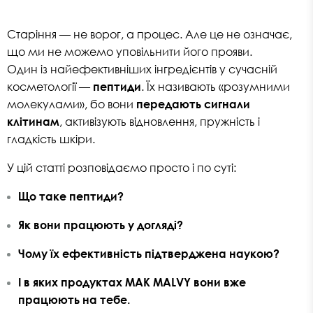
Старіння — не ворог, а процес. Але це не означає,
що ми не можемо уповільнити його прояви.
Один із найефективніших інгредієнтів у сучасній
косметології —
пептиди
. Їх називають «розумними
молекулами», бо вони
передають сигнали
клітинам
, активізують відновлення, пружність і
гладкість шкіри.
У цій статті розповідаємо просто і по суті:
Що таке пептиди?
Як вони працюють у догляді?
Чому їх ефективність підтверджена наукою?
І в яких продуктах
MAK MALVY
вони вже
працюють на тебе.