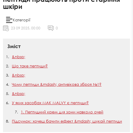
шкіри
Категорії
23 09 2025, 00:00
0
Зміст
&nbsp;
Що таке пептиди?
&nbsp;
Чому пептиди &mdash; антивікова зброя №1?
&nbsp;
У яких засобах MAK MALVY є пептиди?
1. Пептидний крем для зони навколо очей
Підсумок: хочеш бачити ефект &mdash; шукай пептиди