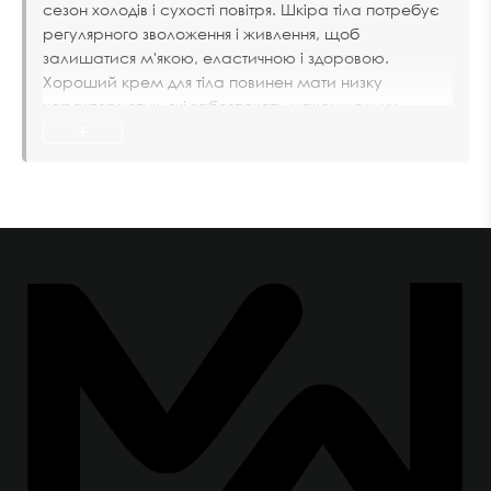
сезон холодів і сухості повітря. Шкіра тіла потребує
регулярного зволоження і живлення, щоб
залишатися м'якою, еластичною і здоровою.
Хороший крем для тіла повинен мати низку
характеристик, які забезпечать максимальну
+
користь і комфорт для шкіри.
Склад
Хороший крем для тіла має містити натуральні
інгредієнти, такі як олії, вітаміни, рослинні та
фруктові екстракти, які зволожують, живлять і
відновлюють шкіру. Уникайте кремів, що містять
синтетичні компоненти, як-от парабени, сульфати та
штучні ароматизатори, які можуть спричинити
подразнення та сухість шкіри.
В
онлайн-магазині Mak&Malvy
ви знайдете
косметику, яка пройшла сертифікацію та повністю
відповідає вимогам необхідних стандартів якості.