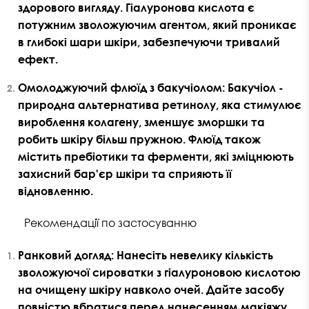
здорового вигляду. Гіалуронова кислота є
потужним зволожуючим агентом, який проникає
в глибокі шари шкіри, забезпечуючи тривалий
ефект.
Омолоджуючий флюїд з бакучіолом
: Бакучіол -
природна альтернатива ретинолу, яка стимулює
вироблення колагену, зменшує зморшки та
робить шкіру більш пружною. Флюїд також
містить пребіотики та ферменти, які зміцнюють
захисний бар'єр шкіри та сприяють її
відновленню.
Рекомендації по застосуванню
Ранковий догляд
: Нанесіть невелику кількість
зволожуючої сироватки з гіалуроновою кислотою
на очищену шкіру навколо очей. Дайте засобу
повністю вбратися перед нанесенням макіяжу